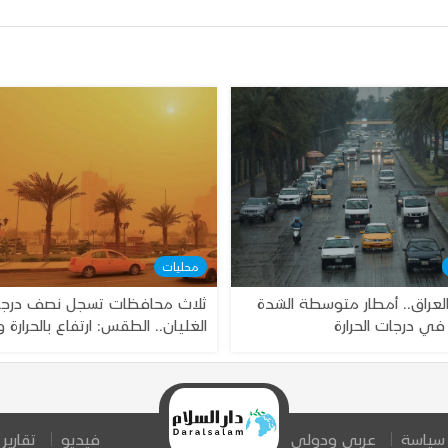
محليات
راق.. أمطار متوسطة الشدة
ثلاث محافظات تسجل نصف درج
في درجات الحرارة
الغليان.. الطقس: ارتفاع بالحرارة 
للغبار
سياسة
عربي ودولي
فيديو
تقارير