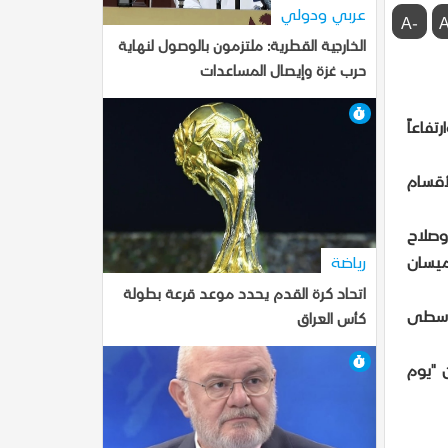
عربي ودولي
-A
الخارجية القطرية: ملتزمون بالوصول لنهاية
حرب غزة وإيصال المساعدات
7-10-2025, 18:39
تفاعاً
أقسام
ليمانية 36، ونينوى والانبار 38، وكركوك وصلاح
اء المقدسة 40، والديوانية والنجف الأشرف 41، والمثنى 42، وذي قار 43، وميسان
رياضة
اتحاد كرة القدم يحدد موعد قرعة بطولة
لوسطى
كأس العراق
7-10-2025, 18:37
 "يوم