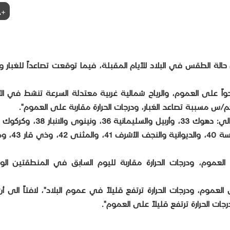
+A
حالة الطقس في البلاد للأيام المقبلة، فيما توقعت تصاعداً للغبار وار
واً على العموم، والرياح شمالية غربية معتدلة السرعة تنشط في ال
وذكر أن "درجات الحرارة العظمى ليوم غدٍ السبت، كالتالي: دهوك 33، وأربيل والس
الدين 39، وبغداد وديالى وواسط وبابل وكربل
لعموم، ودرجات الحرارة مقاربة لليوم السابق في المنطقتين ا
عموم، ودرجات الحرارة ترتفع قليلاً في عموم البلاد"، لافتاً الى أن
ات الحرارة ترتفع قليلاً على العموم".