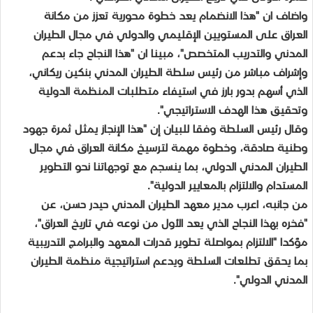
واضاف ان "هذا الانضمام يعد خطوة محورية تعزز من مكانة
العراق على المستويين الإقليمي والدولي في مجال الطيران
المدني والتدريب المتخصص"، مبينا ان "هذا النجاح جاء بدعم
وإشراف مباشر من رئيس سلطة الطيران المدني بنكين ريكاني،
الذي أسهم بدور بارز في استيفاء متطلبات المنظمة الدولية
وتحقيق هذا الهدف الاستراتيجي".
وقال رئيس السلطة وفقا للبيان إن "هذا الإنجاز يمثل ثمرة جهود
وطنية صادقة، وخطوة مهمة لترسيخ مكانة العراق في مجال
الطيران المدني الدولي، بما ينسجم مع توجهاتنا نحو التطوير
المستدام والالتزام بالمعايير الدولية".
من جانبه، اعرب مدير معهد الطيران المدني حيدر حسن، عن
"فخره بهذا النجاح الذي يعد الأول من نوعه في تاريخ العراق"،
مؤكدا "الالتزام بمواصلة تطوير قدرات المعهد والبرامج التدريبية
بما يحقق تطلعات السلطة ويدعم استراتيجية منظمة الطيران
المدني الدولي".