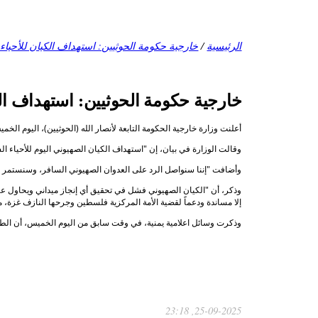
الرئيسية
/
خارجية حكومة الحوثيين: استهداف الكيان للأحيا
خارجية حكومة الحوثيين: استهداف ال
أعلنت وزارة خارجية الحكومة التابعة لأنصار الله (الحوثيين)، اليوم ال
وقالت الوزارة في بيان، إن "استهداف الكيان الصهيوني اليوم للأحياء ال
وأضافت "إننا سنواصل الرد على العدوان الصهيوني السافر، وسنستمر 
وذكر، أن "الكيان الصهيوني فشل في تحقيق أي إنجاز ميداني ويحاول عبثا
إلا مساندة ودعماً لقضية الأمة المركزية فلسطين وجرحها النازف غزة، م
وذكرت وسائل اعلامية يمنية، في وقت سابق من اليوم الخميس، أن الطيران الصهيوني شن اليوم 11 غارة
25-09-2025, 23:18